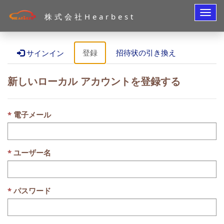
ナ
株式会社Hearbest
ビ
ゲ
ー
シ
登録
招待状の引き換え
サインイン
ョ
ン
の
新しいローカル アカウントを登録する
切
り
替
え
電子メール
ユーザー名
パスワード