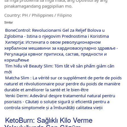
sa mga problema sa mga mata, ang Optivisol ay ang
pinakamagandang pagpipilian mo.
Country: PH / Philippines / Filipino
Similar
BoneControl: Revolucionarni Gel za Reljef Bolova u
Zglobima - Istina o njegovim Prednostima i Koristima
Хипертја: Истината о овом револуционарном
хербалном мешавини за кардиоваскуларно здравље -
Регулација крвног притиска, састав, предности и
коришћење
Tìm hiểu về Beauty Slim: Tóm tắt về sản phẩm giảm cân
mới
Matcha Slim : La vérité sur ce supplément de perte de poids
naturel et révolutionnaire pour perdre du poids de manière
durable et améliorer la santé et le bien-être
Yenki Derm: Adevărul despre tratamentul natural pentru
psoriazis - Căutați o soluție sigură și eficientă pentru a
controla simptomele și a îmbunătăți calitatea vieții
KetoBurn: Sağlıklı Kilo Verme