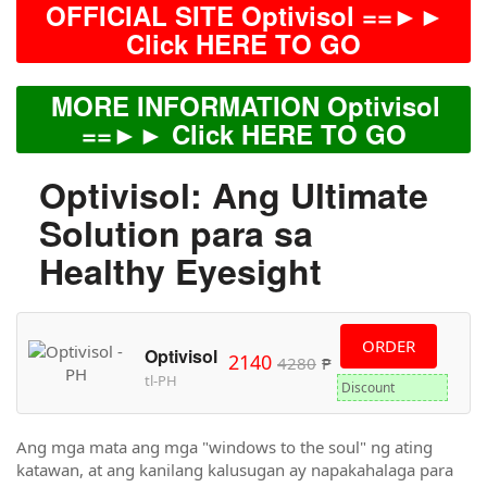
OFFICIAL SITE Optivisol ==►►
Click HERE TO GO
MORE INFORMATION Optivisol
==►► Click HERE TO GO
Optivisol: Ang Ultimate
Solution para sa
Healthy Eyesight
ORDER
Optivisol
2140
4280
₱
tl-PH
Discount
Ang mga mata ang mga "windows to the soul" ng ating
katawan, at ang kanilang kalusugan ay napakahalaga para