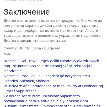
Заключение
Диатеа е естествен и ефективен продукт, който може да
помогне на хората с диабет да контролират кръвната
захар и да подобрят качеството на живота си. Ако сте
търсещ естествено решение за управление на диабета,
Диатеа е идеалното решение за вас.
Country: BG / Bulgaria / Bulgarian
Similar
Wenicold Gel - rewolucyjny geliki chłodzący dla zdrowych
nóg - skuteczne leczenie zmęczonej skóry, relaksacja i
łagodzenie
Versatilo: Produkti i Ri i Shëndetit që ndryshon Jetën -
Shëndeti, Shëndeti, Shëndeti
MuscleArt: Ang Katotohanan sa mga Review at Feedback ng
Fitness Supplement
La verdad sobre Premium Vision: Suplemento
revolucionario para la salud del ojo y la visión clara
ABSlim: Természetes Súlycsökkentő Szer - Hatékonyság és