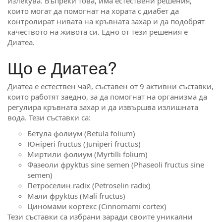
излекува. Въпреки това, има естествени решения,
които могат да помогнат на хората с диабет да
контролират нивата на кръвната захар и да подобрят
качеството на живота си. Едно от тези решения е
Диатеа.
Що е Диатеа?
Диатеа е естествен чай, съставен от 9 активни съставки,
които работят заедно, за да помогнат на организма да
регулира кръвната захар и да извършва излишната
вода. Тези съставки са:
Бетула фолиум (Betula folium)
Юнiperi fructus (Juniperi fructus)
Миртили фолиум (Myrtilli folium)
Фазеоли фруktus sine semen (Phaseoli fructus sine
semen)
Петроселин radix (Petroselin radix)
Мали фруktus (Mali fructus)
Циномами кортекс (Cinnomami cortex)
Тези съставки са избрани заради своите уникални