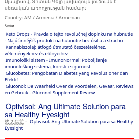
Այսպիսով, Տիտան Գելը լավագույն լուծումն է
սեռական առողջության համար։
Country: AM / Armenia / Armenian
Similar
Keto Drops - Pravda o tejto revolučnej doplnku na hubnutie
- Najúčinnějšíš produkt na hubnutie bez úsilia a strachu
Kannabiszolaj: átfogó útmutató összetételéhez,
véleményekhez és előnyeihez
Imunološki sistem - ImunoNormal: Poboljšanje
imunološkog sistema, koristi i sigurnost
Glucobetes: Pengobatan Diabetes yang Revolusioner dan
Efektif
Gluconol: De Waarheid Over de Voordelen, Gevaar, Reviews
en Gebruik - Gluconol Supplement Review
Optivisol: Ang Ultimate Solution para
sa Healthy Eyesight
約 2 年前
–
Optivisol: Ang Ultimate Solution para sa Healthy
Eyesight