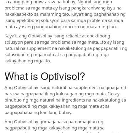
sa ating pang-araw-araw na buhay. Ngunit, ang mga
problema sa mga mata ay isang pangkaraniwang isyu na
nakakaapekto sa maraming tao. Kaya't ang paghahanap ng
isang epektibong solusyon para sa mga problema sa mga
mata ay isang pangunahing concern ng maraming tao.
Kaya't, ang Optivisol ay isang reliable at epektibong
solusyon para sa mga problema sa mga mata. Ito ay isang
natural na supplement na nakakatulong sa pagpapanatili ng
kalusugan ng mga mata at sa pagpapabuti ng mga
kakayahan ng mga ito.
What is Optivisol?
Ang Optivisol ay isang natural na supplement na ginagamit
para sa pagpapanatili ng kalusugan ng mga mata. Ito ay
binubuo ng mga natural na ingredients na nakakatulong sa
pagpapabuti ng mga kakayahan ng mga mata at sa
pagpapahaba ng kanilang buhay.
Ang Optivisol ay gumagana sa pamamagitan ng
pagpapabuti ng mga kakayahan ng mga mata sa