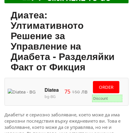
Диатеа:
Ултимативното
Решение за
Управление на
Диабета - Разделяйки
Факт от Фикция
ORDER
Diatea
75
150
ЛВ
bg-BG
Discount
Диабетът е сериозно заболяване, което може да има
сериозни последствия върху ежедневието ви. Това е
заболяване, което може да се управлява, но не и