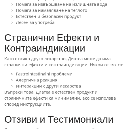
Помага за извършване на излишната вода
Помага за намаляване на теглото
Естествен и безопасен продукт
Лесен за употреба
Странични Ефекти и
Контраиндикации
Като с всяко друго лекарство, Диатеа може да има
странични ефекти и контраиндикации. Някои от тях са:
Гastrointestinalni проблеми
Алергична реакция
Интеракции с други лекарства
Въпреки това, Диатеа е естествен продукт и
страничните ефекти са минимални, ако се използва
според инструкциите.
Отзиви и Тестимониали