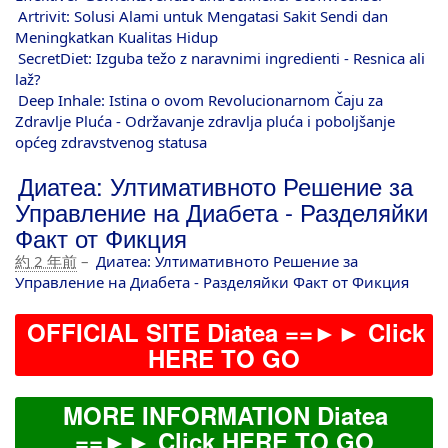
Artrivit: Solusi Alami untuk Mengatasi Sakit Sendi dan
Meningkatkan Kualitas Hidup
SecretDiet: Izguba težo z naravnimi ingredienti - Resnica ali
laž?
Deep Inhale: Istina o ovom Revolucionarnom Čaju za
Zdravlje Pluća - Održavanje zdravlja pluća i poboljšanje
općeg zdravstvenog statusa
Диатеа: Ултимативното Решение за
Управление на Диабета - Разделяйки
Факт от Фикция
約 2 年前
–
Диатеа: Ултимативното Решение за
Управление на Диабета - Разделяйки Факт от Фикция
OFFICIAL SITE Diatea ==►► Click
HERE TO GO
MORE INFORMATION Diatea
==►► Click HERE TO GO