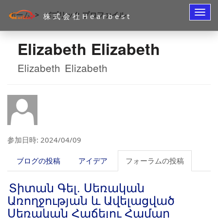
ナ
ホーム
パブリック プロファイル
株式会社Hearbest
ビ
ゲ
ー
Elizabeth Elizabeth
シ
ョ
ン
Elizabeth
Elizabeth
の
切
り
替
え
参加日時: 2024/04/09
ブログの投稿
アイデア
フォーラムの投稿
Տիտան Գել. Սեռական
Առողջության և Ավելացված
Սեռական Հաճելու Համար