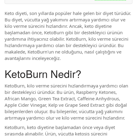
Keto diyeti, son yıllarda popüler hale gelen bir diyet türüdür.
Bu diyet, vücutta yağ yakımını artırmaya yardımcı olur ve
kilo verme sürecini hızlandırır. Ancak, keto diyetine
başlamadan önce, KetoBurn gibi bir destekleyici ürünün
yardımına ihtiyacınız olabilir. KetoBurn, kilo verme sürecini
hızlandırmaya yardımcı olan bir destekleyici üründür. Bu
makalede, KetoBurn'un ne olduğunu, nasıl çalıştığını ve
avantajlarını inceleyeceğiz.
KetoBurn Nedir?
KetoBurn, kilo verme sürecini hızlandırmaya yardımcı olan
bir destekleyici üründür. Bu ürün, Raspberry Ketones,
African Mango, Green Tea Extract, Caffeine Anhydrous,
Apple Cider Vinegar, Kelp ve Grape Seed Extract gibi doğal
bileşenlerden oluşur. Bu bileşenler, vücutta yağ yakımını
artırmaya yardımcı olur ve kilo verme sürecini hızlandırır.
KetoBurn, keto diyetine başlamadan önce veya diyet
sırasında alınabilir. Ürün, vücutta ketosis sürecini