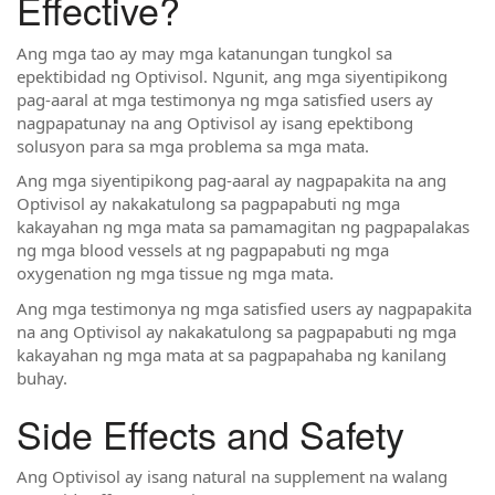
Effective?
Ang mga tao ay may mga katanungan tungkol sa
epektibidad ng Optivisol. Ngunit, ang mga siyentipikong
pag-aaral at mga testimonya ng mga satisfied users ay
nagpapatunay na ang Optivisol ay isang epektibong
solusyon para sa mga problema sa mga mata.
Ang mga siyentipikong pag-aaral ay nagpapakita na ang
Optivisol ay nakakatulong sa pagpapabuti ng mga
kakayahan ng mga mata sa pamamagitan ng pagpapalakas
ng mga blood vessels at ng pagpapabuti ng mga
oxygenation ng mga tissue ng mga mata.
Ang mga testimonya ng mga satisfied users ay nagpapakita
na ang Optivisol ay nakakatulong sa pagpapabuti ng mga
kakayahan ng mga mata at sa pagpapahaba ng kanilang
buhay.
Side Effects and Safety
Ang Optivisol ay isang natural na supplement na walang