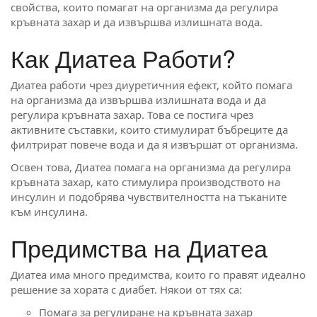
свойства, които помагат на организма да регулира
кръвната захар и да извършва излишната вода.
Как Диатеа Работи?
Диатеа работи чрез диуретичния ефект, който помага
на организма да извършва излишната вода и да
регулира кръвната захар. Това се постига чрез
активните съставки, които стимулират бъбреците да
филтрират повече вода и да я извършат от организма.
Освен това, Диатеа помага на организма да регулира
кръвната захар, като стимулира производството на
инсулин и подобрява чувствителността на тъканите
към инсулина.
Предимства на Диатеа
Диатеа има много предимства, които го правят идеално
решение за хората с диабет. Някои от тях са:
Помага за регулиране на кръвната захар