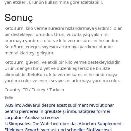
yan etkileri, ürünün kullanımına göre azaltılabilir.
Sonuç
KetoBurn, kilo verme sürecini hızlandırmaya yardımcı olan
bir destekleyici üründür. Ürün, vücutta yağ yakımını
artırmaya yardımcı olur ve kilo verme sürecini hızlandırır.
KetoBurn, enerji seviyesini artırmaya yardımcı olur ve
mental klariteyi geliştirir.
KetoBurn, güvenli ve etkili bir kilo verme destekleyicisidir.
Ürün, dengeli bir diyet ve düzenli egzersiz ile birlikte
alınmalıdır. KetoBurn, kilo verme sürecini hızlandırmaya
yardımcı olur ve enerji seviyesini artırmaya yardımcı olur.
Country: TR / Turkey / Turkish
Similar
ABSlim: Adevărul despre acest supliment revoluționar
pentru pierderea în greutate și îmbunătățirea formei
corpului - Analiza și recenzii
USlimpsules: Die Wahrheit über das Abnehm-Supplement -
Effektiver Gewichtsverlust und schneller Stoffwechsel