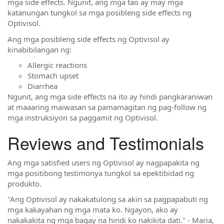
mga side effects. Ngunit, ang mga tao ay may mga
katanungan tungkol sa mga posibleng side effects ng
Optivisol.
Ang mga posibleng side effects ng Optivisol ay
kinabibilangan ng:
Allergic reactions
Stomach upset
Diarrhea
Ngunit, ang mga side effects na ito ay hindi pangkaraniwan
at maaaring maiwasan sa pamamagitan ng pag-follow ng
mga instruksiyon sa paggamit ng Optivisol.
Reviews and Testimonials
Ang mga satisfied users ng Optivisol ay nagpapakita ng
mga positibong testimonya tungkol sa epektibidad ng
produkto.
"Ang Optivisol ay nakakatulong sa akin sa pagpapabuti ng
mga kakayahan ng mga mata ko. Ngayon, ako ay
nakakakita ng mga bagay na hindi ko nakikita dati." - Maria,