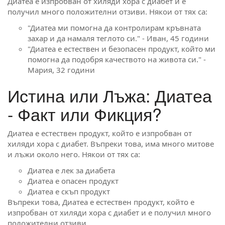
Диатеа е изпробван от хиляди хора с диабет и е
получил много положителни отзиви. Някои от тях са:
"Диатеа ми помогна да контролирам кръвната
захар и да намаля теглото си." - Иван, 45 години
"Диатеа е естествен и безопасен продукт, който ми
помогна да подобря качеството на живота си." -
Мария, 32 години
Истина или Лъжа: Диатеа
- Факт или Фикция?
Диатеа е естествен продукт, който е изпробван от
хиляди хора с диабет. Въпреки това, има много митове
и лъжи около него. Някои от тях са:
Диатеа е лек за диабета
Диатеа е опасен продукт
Диатеа е скъп продукт
Въпреки това, Диатеа е естествен продукт, който е
изпробван от хиляди хора с диабет и е получил много
положителни отзиви.